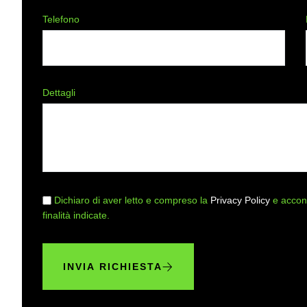
Telefono
Dettagli
Dichiaro di aver letto e compreso la
Privacy Policy
e accons
finalità indicate.
INVIA RICHIESTA