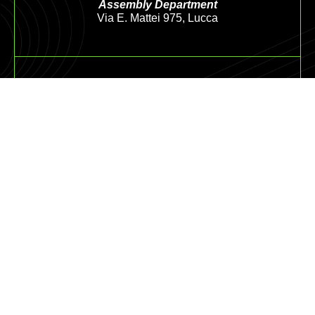
Assembly Department
Via E. Mattei 975, Lucca
CUSTOMERCARE@LAFENICEGS.COM
+39 0572 453458
+39 333 2487062
© 2026
La Fenice. All right reserved. P.IVA: IT01761970472
DURC
Privacy Policy